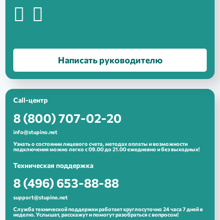
Выберите свой населенный
пункт:
Ступино
Написать руководителю
Кашира
Тарбушево
Отправляя форму, я даю согласие
Call-центр
на обработку
персональных данных
8 (800) 707-02-20
Отправляя форму, я даю согласие
info@stupino.net
Отправить
на обработку
персональных данных
Узнать о состоянии лицевого счета, методах оплаты и возможности
подключения можно легко с 09.00 до 21.00 ежедневно и без выходных!
Техническая поддержка
Отправить
8 (496) 653-88-88
support@stupino.net
Служба технической поддержки работает круглосуточно 24 часа 7 дней в
неделю. Услышат, расскажут и помогут разобраться с вопросом!