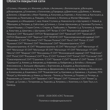
Области покрытия сети
г.Ступино, г.Кашира, р.п. Михнево, д.Акри, с.Аксиньино, с.Белопесоцкое, д.Вальцово,
д.Возрождение, д.Головлино, с.Голочелово, д.Городище, д.Девяткино, д.Дубнево, п. Жилево,
д.Занкино, с.Зендиково, с.Иван-Теремец, д. Кануново, д. Карпово, с. Колычево, д. Крутышки, д.
Ламоново, д. Леонтьево, д. Ловцово, с.Лужники, п. Малино, д. Малое Образцово, с.
Мещерино, в.ч.Мещерино-1, мкр. Новое Ступино, д. Новоселки (р-н Шугарово), п. Новый, д.
Образцово, д. Петрово, д. Сайгатово, д.Ситенка, с. Ситне-Щелканово, д. Соколова Пустынь, с.
Старая Кашира, с. Старая Ситня, с. Старое, д. Тарбушево, п. Терново-2, д. Тутыхино, д. Хирино,
д. Хомутово, д. Шматово, с. Шугарово, СНТ "Астра-2", СНТ "Бауманский садовод", СНТ
"Березка", СНТ "Вальцово", СНТСН "Возрождение", СНТ "Гремячий", СНТ "Гремячий-2",
СНТСН "Дорожник", СНТ "Заречье", СНТ "ИСКРА", СНТ "Краснопресненский садовод", СНТ
"Ламоново-2", СНТ "Ласточка", СНТ "Лесная Поляна", СНТ "Лето", СНТ "Лотос-3", СНТ
"Лужники", СНТ "Малино", СНТ "Никольское", СНТ "Машиностроитель", СНТ
"Машиностроитель-4", СНТ "Машиностроитель-6", СНТ "Металлург", СНТ "Металлург-4",
СНТ "Металлург-5", СНТ "Металлург-8", СНТ "Металлург-11", СНТ "Металлург-17", СНТ
"Мечта", СНТ "Мирное", СНТ "Мичуринец-3", СНТ "Москворецкий садовод", СНТ "Нефтяник",
СНТ "Ритм", СНТ "Россиянка", СНТ "Русь 2", СНТ "Ситенка", СНТ "Ситня", СНТ "Согласие", СНТ
"Союзгипролесхоз", СНТ "Строитель-1", СНТ "Урожай-1", СНТ "Урожай-2", СНТ "Химик-3", СНТ
"Царицыно", д. Алеево, д. Алешково, д. Алфимово, д. Байдиково, д. Батайки, с. Большое
Алексеевское, с. Большое образцово, с. Бортниково, д. Бурцево, д. Васильевское, с.
Верзилово, с. Воскресенки, д. Гладково, д. Дворяниново, с. Еганово, д. Зыбино, д. Ивановское,
д. Колюпаново, д. Кошелевка, СНТ "Кошелевское", д. Крапивня, д. Кременье, с. Куртино, ЛПХ
"Искра", д. Матвейково, д. Нивки, д. Никола - Тители, д. Песочня, д. Псарево, д. Речицы, д.
Родоманово, д. Савино, СНТ "Здоровье", СНТ "Медик", СНТ "Солнышко", СНТ "Химик", д.
Старое , д. Суково, с. Татариново, д. Тишково, д. Хитровка, с. Хонятино, к.п. Грин Таун, к.п.
Гринвуд.
© 2006 - 2026 ООО «СКС Телеком»
Политика конфиденциальности