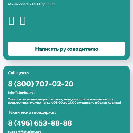
Мы работаем с 09.00 до 21.00
Выберите свой населенный
пункт:
Ступино
Кашира
Написать руководителю
Тарбушево
Отправляя форму, я даю согласие
на обработку
персональных данных
Call-центр
8 (800) 707-02-20
Отправляя форму, я даю согласие
Отправить
на обработку
персональных данных
info@stupino.net
Узнать о состоянии лицевого счета, методах оплаты и возможности
подключения можно легко с 09.00 до 21.00 ежедневно и без выходных!
Отправить
Техническая поддержка
8 (496) 653-88-88
support@stupino.net