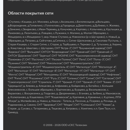
Области покрытия сети
г.Ступино, г.Кашира, р.п. Михнево, д.Акри, с.Аксиньино, с.Белопесоцкое, д.Вальцово,
д.Возрождение, д.Головлино, с.Голочелово, д.Городище, д.Девяткино, д.Дубнево, п. Жилево,
д.Занкино, с.Зендиково, с.Иван-Теремец, д. Кануново, д. Карпово, с. Колычево, д. Крутышки, д.
Ламоново, д. Леонтьево, д. Ловцово, с.Лужники, п. Малино, д. Малое Образцово, с.
Мещерино, в.ч.Мещерино-1, мкр. Новое Ступино, д. Новоселки (р-н Шугарово), п. Новый, д.
Образцово, д. Петрово, д. Сайгатово, д.Ситенка, с. Ситне-Щелканово, д. Соколова Пустынь, с.
Старая Кашира, с. Старая Ситня, с. Старое, д. Тарбушево, п. Терново-2, д. Тутыхино, д. Хирино,
д. Хомутово, д. Шматово, с. Шугарово, СНТ "Астра-2", СНТ "Бауманский садовод", СНТ
"Березка", СНТ "Вальцово", СНТСН "Возрождение", СНТ "Гремячий", СНТ "Гремячий-2",
СНТСН "Дорожник", СНТ "Заречье", СНТ "ИСКРА", СНТ "Краснопресненский садовод", СНТ
"Ламоново-2", СНТ "Ласточка", СНТ "Лесная Поляна", СНТ "Лето", СНТ "Лотос-3", СНТ
"Лужники", СНТ "Малино", СНТ "Никольское", СНТ "Машиностроитель", СНТ
"Машиностроитель-4", СНТ "Машиностроитель-6", СНТ "Металлург", СНТ "Металлург-4",
СНТ "Металлург-5", СНТ "Металлург-8", СНТ "Металлург-11", СНТ "Металлург-17", СНТ
"Мечта", СНТ "Мирное", СНТ "Мичуринец-3", СНТ "Москворецкий садовод", СНТ "Нефтяник",
СНТ "Ритм", СНТ "Россиянка", СНТ "Русь 2", СНТ "Ситенка", СНТ "Ситня", СНТ "Согласие", СНТ
"Союзгипролесхоз", СНТ "Строитель-1", СНТ "Урожай-1", СНТ "Урожай-2", СНТ "Химик-3", СНТ
"Царицыно", д. Алеево, д. Алешково, д. Алфимово, д. Байдиково, д. Батайки, с. Большое
Алексеевское, с. Большое образцово, с. Бортниково, д. Бурцево, д. Васильевское, с.
Верзилово, с. Воскресенки, д. Гладково, д. Дворяниново, с. Еганово, д. Зыбино, д. Ивановское,
д. Колюпаново, д. Кошелевка, СНТ "Кошелевское", д. Крапивня, д. Кременье, с. Куртино, ЛПХ
"Искра", д. Матвейково, д. Нивки, д. Никола - Тители, д. Песочня, д. Псарево, д. Речицы, д.
Родоманово, д. Савино, СНТ "Здоровье", СНТ "Медик", СНТ "Солнышко", СНТ "Химик", д.
Старое , д. Суково, с. Татариново, д. Тишково, д. Хитровка, с. Хонятино, к.п. Грин Таун, к.п.
Гринвуд.
© 2006 - 2026 ООО «СКС Телеком»