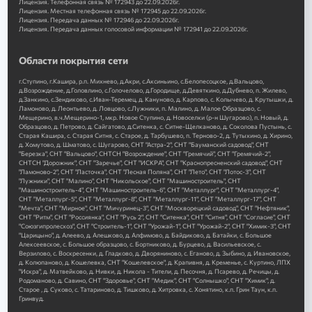
Лицензия. Телефонная связь № 172943 до 22.09.2026г.
Лицензия. Местная телефонная связь № 172945 до 22.09.2026г.
Лицензия. Передача данных № 172946 до 22.09.2026г.
Лицензия. Передача данных голосовой информации № 172941 до 22.09.2026г.
Области покрытия сети
г.Ступино, г.Кашира, р.п. Михнево, д.Акри, с.Аксиньино, с.Белопесоцкое, д.Вальцово,
д.Возрождение, д.Головлино, с.Голочелово, д.Городище, д.Девяткино, д.Дубнево, п. Жилево,
д.Занкино, с.Зендиково, с.Иван-Теремец, д. Кануново, д. Карпово, с. Колычево, д. Крутышки, д.
Ламоново, д. Леонтьево, д. Ловцово, с.Лужники, п. Малино, д. Малое Образцово, с.
Мещерино, в.ч.Мещерино-1, мкр. Новое Ступино, д. Новоселки (р-н Шугарово), п. Новый, д.
Образцово, д. Петрово, д. Сайгатово, д.Ситенка, с. Ситне-Щелканово, д. Соколова Пустынь, с.
Старая Кашира, с. Старая Ситня, с. Старое, д. Тарбушево, п. Терново-2, д. Тутыхино, д. Хирино,
д. Хомутово, д. Шматово, с. Шугарово, СНТ "Астра-2", СНТ "Бауманский садовод", СНТ
"Березка", СНТ "Вальцово", СНТСН "Возрождение", СНТ "Гремячий", СНТ "Гремячий-2",
СНТСН "Дорожник", СНТ "Заречье", СНТ "ИСКРА", СНТ "Краснопресненский садовод", СНТ
"Ламоново-2", СНТ "Ласточка", СНТ "Лесная Поляна", СНТ "Лето", СНТ "Лотос-3", СНТ
"Лужники", СНТ "Малино", СНТ "Никольское", СНТ "Машиностроитель", СНТ
"Машиностроитель-4", СНТ "Машиностроитель-6", СНТ "Металлург", СНТ "Металлург-4",
СНТ "Металлург-5", СНТ "Металлург-8", СНТ "Металлург-11", СНТ "Металлург-17", СНТ
"Мечта", СНТ "Мирное", СНТ "Мичуринец-3", СНТ "Москворецкий садовод", СНТ "Нефтяник",
СНТ "Ритм", СНТ "Россиянка", СНТ "Русь 2", СНТ "Ситенка", СНТ "Ситня", СНТ "Согласие", СНТ
"Союзгипролесхоз", СНТ "Строитель-1", СНТ "Урожай-1", СНТ "Урожай-2", СНТ "Химик-3", СНТ
"Царицыно", д. Алеево, д. Алешково, д. Алфимово, д. Байдиково, д. Батайки, с. Большое
Алексеевское, с. Большое образцово, с. Бортниково, д. Бурцево, д. Васильевское, с.
Верзилово, с. Воскресенки, д. Гладково, д. Дворяниново, с. Еганово, д. Зыбино, д. Ивановское,
д. Колюпаново, д. Кошелевка, СНТ "Кошелевское", д. Крапивня, д. Кременье, с. Куртино, ЛПХ
"Искра", д. Матвейково, д. Нивки, д. Никола - Тители, д. Песочня, д. Псарево, д. Речицы, д.
Родоманово, д. Савино, СНТ "Здоровье", СНТ "Медик", СНТ "Солнышко", СНТ "Химик", д.
Старое , д. Суково, с. Татариново, д. Тишково, д. Хитровка, с. Хонятино, к.п. Грин Таун, к.п.
Гринвуд.